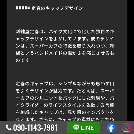
##### 定春のキャップデザイン
刺繍屋定春は、バイク文化に特化した独自のキ
ャップデザインを手がけています。彼のデザイ
ンは、スーパーカブの特徴を取り入れつつ、刺
繍というハンドメイドの温かさを感じさせるも
のです。
定春のキャップは、シンプルながらも思わず目
を引くデザインが魅力です。たとえば、スーパ
ーカブのシルエットをバックにした刺繍や、バ
イクライダーのライフスタイルを象徴する言葉
を刺繍したキャップは、見た目のインパクトを
与えます。さらに、キャップの素材にもこだわ
090-1143-7981
LINE
り、着心地の良さや耐久性を重視しているた
め、長期間愛用できるアイテムとなっていま